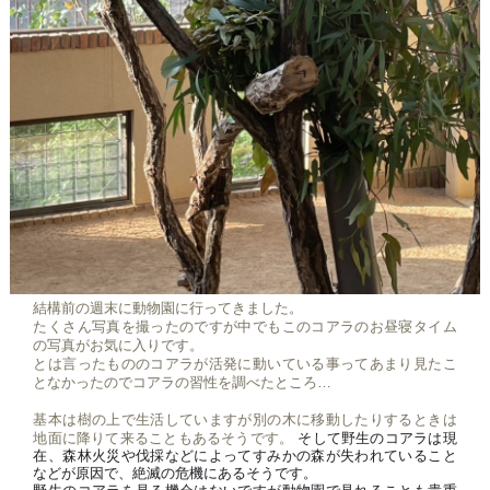
結構前の週末に動物園に行ってきました。
たくさん写真を撮ったのですが中でもこのコアラのお昼寝タイム
の写真がお気に入りです。
とは言ったもののコアラが活発に動いている事ってあまり見たこ
となかったのでコアラの習性を調べたところ…
基本は樹の上で生活していますが別の木に移動したりするときは
地面に降りて来ることもあるそうです。
そして野生のコアラは現
在、森林火災や伐採などによってすみかの森が失われていること
などが原因で、絶滅の危機にあるそうです。