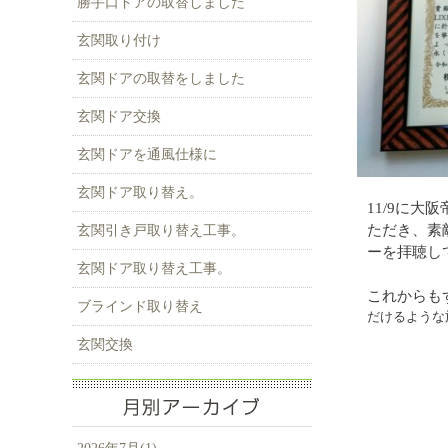
勝手口ドアの取替しました
玄関取り付け
玄関ドアの取替をしました
玄関ドア交換
玄関ドアを通風仕様に
玄関ドア取り替え。
11/9に大
ただき、素
玄関引き戸取り替え工事。
ーを拝聴し
玄関ドア取り替え工事。
これからも
ブラインド取り替え
だける
ような
玄関交換