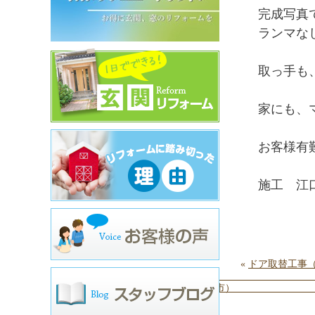
完成写真
ランマな
取っ手も
家にも、
お客様有
施工 江
«
ドア取替工事
リシェント取付