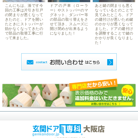
こんにちは、湊です今
ドアの戸車（ローラ
あと鍵の閉まりも悪く
回の工事は片引き引戸
ー）やストッパーのマ
なっているとのことで
の閉まりが悪くなって
グネット、ダンパー等
見てみたところ、ドア
きたのと、ドアを開い
の部品の取り替えをさ
の建付けが悪いため鍵
たときにストッパーが
せて頂き、スムーズに
のかかりが悪くなって
効かなくなってきたの
開け閉めが出来るよう
ました。ドアの建付け
で部品の取替工事に行
になりました！
を調整することで鍵の
って来ました。
かかりが良くなりまし
た！