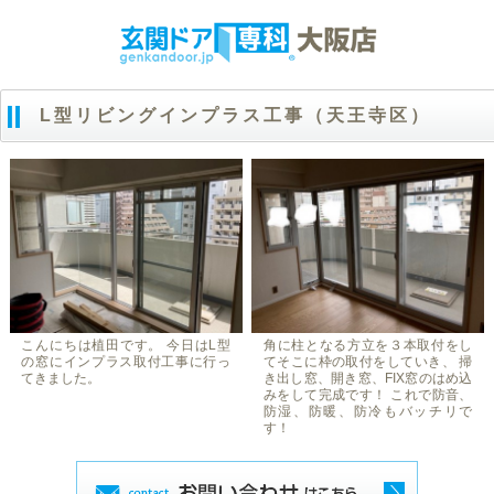
L型リビングインプラス工事（天王寺区）
こんにちは植田です。 今日はL型
角に柱となる方立を３本取付をし
の窓にインプラス取付工事に行っ
てそこに枠の取付をしていき、 掃
てきました。
き出し窓、開き窓、FIX窓のはめ込
みをして完成です！ これで防音、
防湿、防暖、防冷もバッチリで
す！