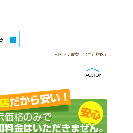
玄関ドア取替。（堺市堺区）
»