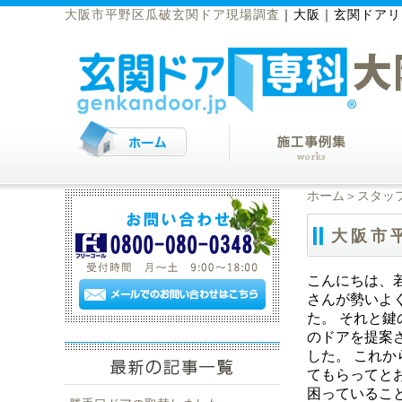
大阪市平野区瓜破玄関ドア現場調査
｜
大阪｜玄関ドアリ
ホーム
＞
スタッ
大阪市
こんにちは、
さんが勢いよ
た。 それと
のドアを提案
した。 これ
てもらってと
困っているこ