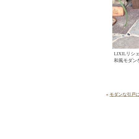
LIXILリ
和風モダン
«
モダンな引戸