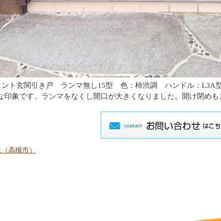
シェント玄関引き戸 ランマ無し15型 色：柿渋調 ハンドル：L3A
な印象です。ランマをなくし開口が大きくなりました。開け閉めも
に（高槻市）