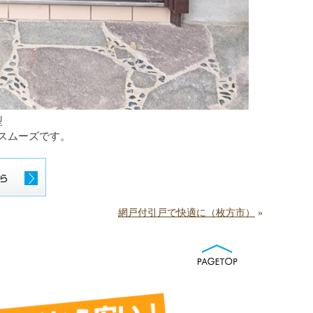
型
スムーズです。
網戸付引戸で快適に（枚方市）
»