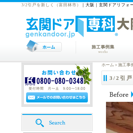
3/2引戸を新しく（富田林市）
｜
大阪｜玄関ドアリフォ
ホーム
＞
施工事
3/2