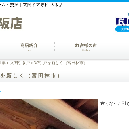
ーム・交換｜玄関ドア専科 大阪店
例集
＞
玄関引き戸
＞3/2引戸を新しく（富田林市）
引戸を新しく（富田林市）
古くなった引