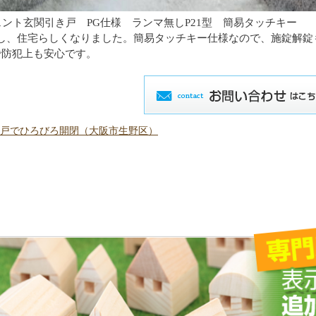
シェント玄関引き戸 PG仕様 ランマ無しP21型 簡易タッチキー
し、住宅らしくなりました。簡易タッチキー仕様なので、施錠解錠
で防犯上も安心です。
て引戸でひろびろ開閉（大阪市生野区）