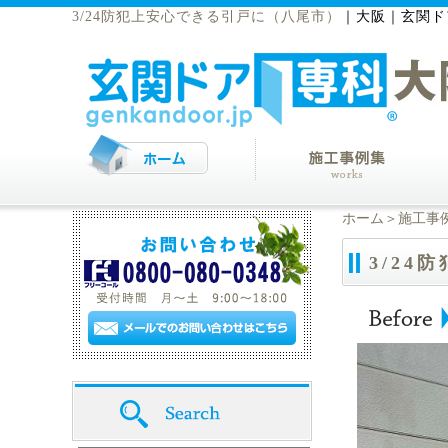
3/24防犯上安心できる引戸に（八尾市）
｜
大阪｜玄関ド
ホーム
＞
施工事
3/2