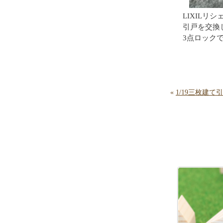
LIXILリ
引戸を交換
3点ロック
«
1/19三枚建