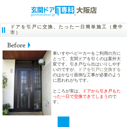
ドアを引戸に交換、たった一日簡単施工（豊中
市）
車いすやベビーカーをご利用の方に
とって、玄関ドアを引くのは案外大
変です。引き戸なら出はいりしやす
いのですが、
ドアを引戸に交換する
のはかなり面倒な工事が必要のよう
に思われがちです。
ところが実は、
ドアから引き戸も
た
った一日で交換できてしまう
ので
す。