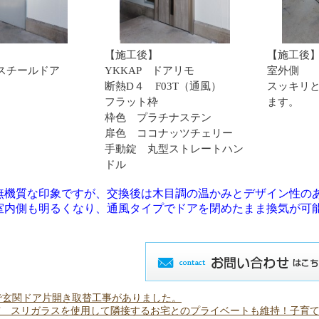
【施工後】
【施工後
スチールドア
YKKAP ドアリモ
室外側
断熱D４ F03T（通風）
スッキリ
フラット枠
ます。
枠色 プラチナステン
扉色 ココナッツチェリー
手動錠 丸型ストレートハン
ドル
無機質な印象ですが、交換後は木目調の温かみとデザイン性の
室内側も明るくなり、通風タイプでドアを閉めたまま換気が可
で玄関ドア片開き取替工事がありました。
市 スリガラスを使用して隣接するお宅とのプライベートも維持！子育