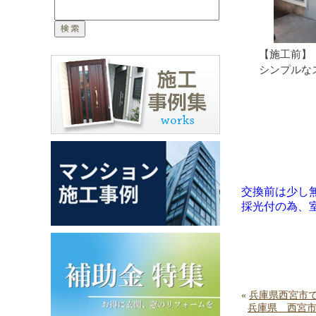
【施工前】
シンプルな
交換前は少し
採光付の為、
«
兵庫県西宮市
兵庫県 西宮