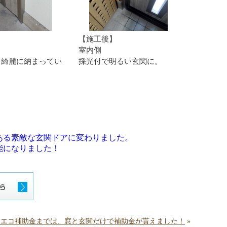
】
【施工後】
室内側
と綺麗に納まってい
採光付で明るい玄関に。
ある素敵な玄関ドアに変わりました。
能になりました！
てエコ補助金までは、窓と玄関だけで補助金が貰えました！
»