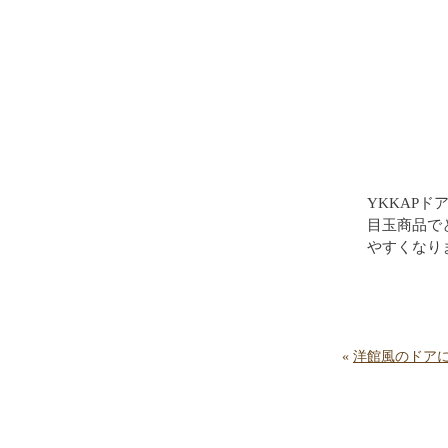
YKKAPド
目玉商品で
やすくなり
«
洋館風のドア