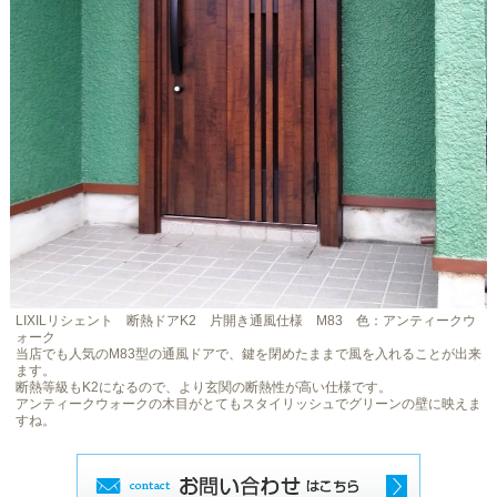
LIXILリシェント 断熱ドアK2 片開き通風仕様 M83 色：アンティークウ
ォーク
当店でも人気のM83型の通風ドアで、鍵を閉めたままで風を入れることが出来
ます。
断熱等級もK2になるので、より玄関の断熱性が高い仕様です。
アンティークウォークの木目がとてもスタイリッシュでグリーンの壁に映えま
すね。