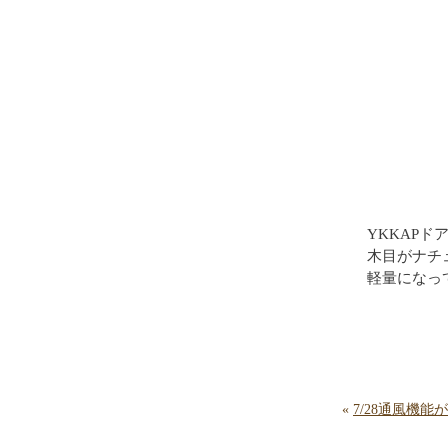
YKKAP
木目がナチ
軽量になっ
«
7/28通風機