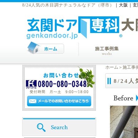
8/24人気の木目調ナチュラルなドア（堺市）
｜
大阪｜玄
ホーム
＞
施工事
8/2