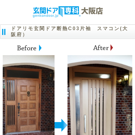
ドアリモ玄関ドア断熱C03片袖 スマコン(大
阪府）