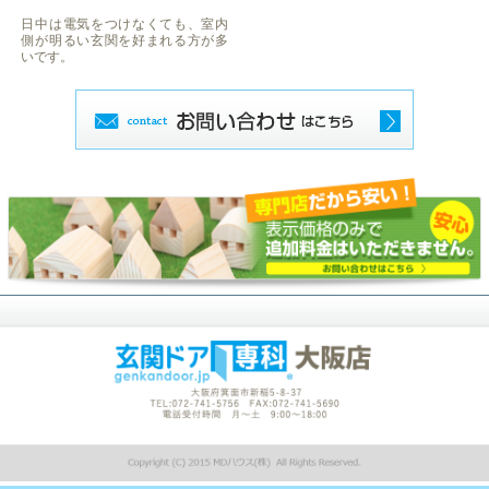
日中は電気をつけなくても、室内
側が明るい玄関を好まれる方が多
いです。