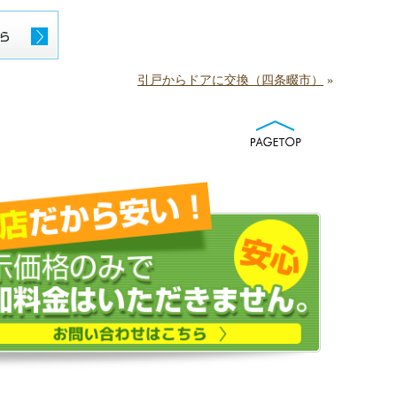
引戸からドアに交換（四条畷市）
»