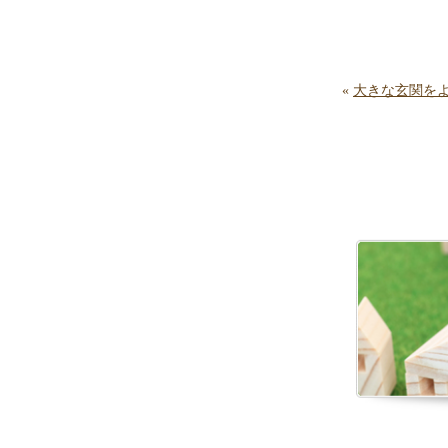
«
大きな玄関を