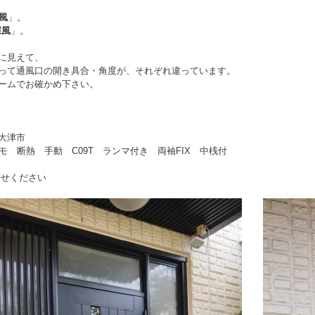
風
」。
採風
」。
に見えて、
って通風口の開き具合・角度が、それぞれ違っています。
ームでお確かめ下さい。
大津市
モ 断熱 手動 C09T ランマ付き 両袖FIX 中桟付
合せください