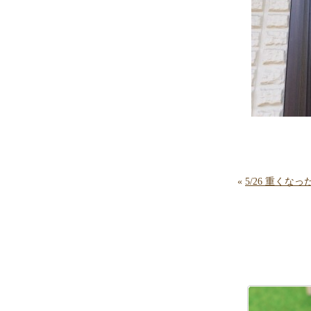
«
5/26 重く