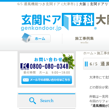
6/5 通風機能つき玄関ドア (大津市)
｜
大阪｜玄関ドアリ
ホーム
＞
施工事
6/5 
大津市にて玄
どの部分が変
外観は一見同
今回のリフォ
「通風機能が