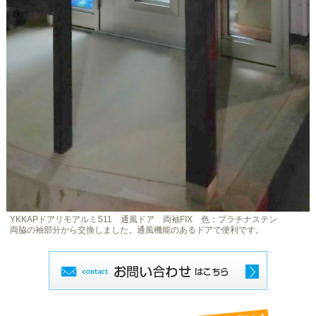
YKKAPドアリモアルミS11 通風ドア 両袖FIX 色：プラチナステン
両脇の袖部分から交換しました。通風機能のあるドアで便利です。