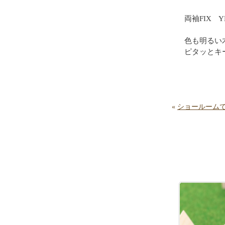
両袖FIX
色も明るい
ピタッとキ
«
ショールーム