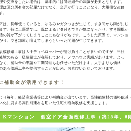
理や交換をしたい場合は、基本的には管理組合の決議が必要となります。
理は区分所有者の部屋だけでなく、全戸が行うこととなり、大規模な改修
す。
アは、長年使っていると、ゆるみやガタつきが生じて、すき間から雨がにじ
ます。特に上層階では、風によるガタ付きで音が気になったり、すき間風が
活の質が下がってしまうことにもなりがちです。こうした原因で、マンショ
がり、空き部屋が増えてしまうといった問題が生じてきます。
規模修繕工事は大手ディベロッパーが請け負うことが多いのですが、当社
経験のある一級建築士が在籍しており、ノウハウと実績があります。よっ
なく、補助金の申請や工期管理もお任せいただけます。大手よりも価格
のある修繕工事を提供することが出来、お喜びいただいております。
に補助金が活用できます！
より毎年、経済産業省等により補助金が出ています。高性能建材の価格低減
ネ化に資する高性能建材を用いた住宅の断熱改修を支援します。
 Kマンション 個室ドア全面改修工事（築28年、8階