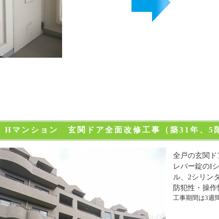
 Hマンション 玄関ドア全面改修工事（築31年、5階
全戸の玄関ド
レバー錠のI
ル、2シリン
防犯性・操作
工事期間は3週