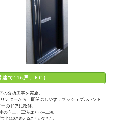
建て116戸、RC）
アの交換工事を実施。
シリンダーから、開閉のしやすいプッシュプルハンド
ダーのドアに改修。
性の向上。工法は
カバー工法。
間で全116戸終えることができた。