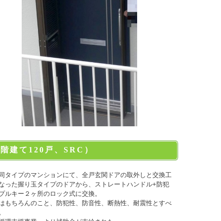
階建て120戸、SRC）
同タイプのマンションにて、全戸玄関ドアの取外し
と交換工
なった握り玉タイプのドアから、ストレート
ハンドル+防犯
プルキー２
ヶ所
のロック式に交換。
はもちろんのこと、防犯性、防音性、断熱性、耐震性
とすべ
。