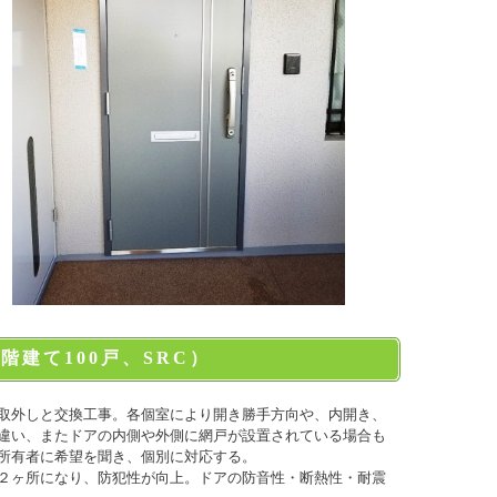
階建て100戸、SRC）
取外しと交換工事。各個室により開き勝手方向や、内
開き、
違い、またドアの内側や外側に網戸が設置され
ている場合も
所有者に希望を聞き、個別に対応する。
２
ヶ所
になり、防犯性が向上。ドアの防音性・断熱性・
耐震