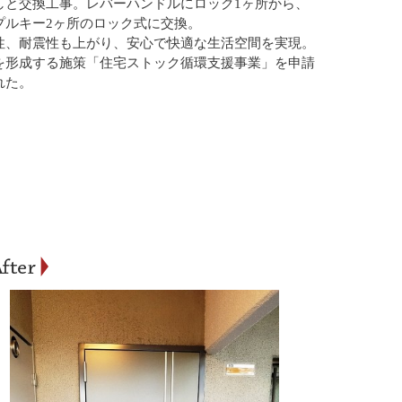
しと交換工事。レバーハンドルにロック1ヶ所から、
プルキー2ヶ所のロック式に交換。
性、耐震性も上がり、安心で快適な生活空間を実現。
を形成する施策「住宅ストック循環支援事業」を申請
れた。