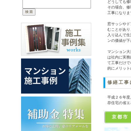
どうしても修
その場合、修
工事になりま
窓サッシやド
むことがあり
入り込んで生
ンの価値が下
マンション大
は社内に実務
て工事だけで
的にメリット
修繕工事
平成２６年度
存住宅の省エ
京都市