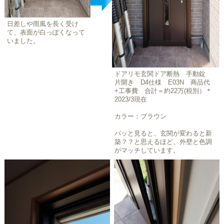
日差しや雨風を長く受け
て、表面が白っぽくなって
いました。
ドアリモ玄関ドア断熱 手動錠
片開き D4仕様 E03N 商品代
+工事費 合計＝約22万(税別）＊
2023/3現在
カラー：ブラウン
パッと見ると、玄関が変わると新
築？？と思えるほど、外壁と色調
がマッチしています。