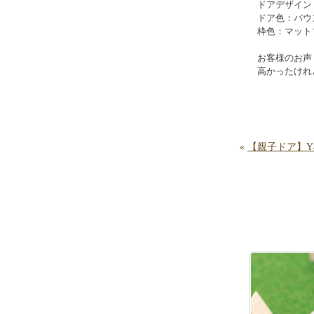
ドアデザイン：
ドア色：バウ
枠色：マット
お客様のお声
高かったけれ
«
【親子ドア】Y様