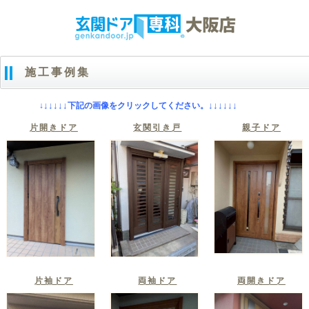
施工事例集
↓
↓
↓
↓
↓
↓
↓
↓
↓
↓
↓
↓
下記の画像をクリックしてください。
片開きドア
玄関引き戸
親子ドア
片袖ドア
両袖ドア
両開きドア