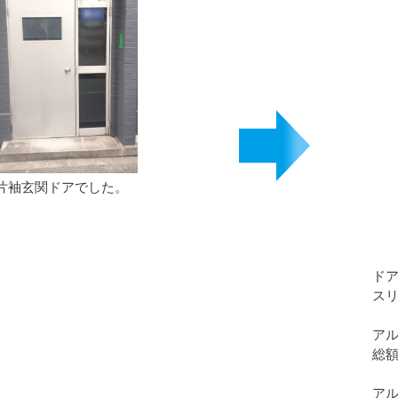
片袖玄関ドアでした。
ドア
ス
ア
総額
ア