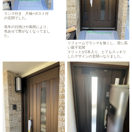
ランマ付き 片袖+ポスト付
の玄関でした。
長年の日焼けや風雨により、
色あせて艶がなくなってまし
た。
リフォームでランマを無くし、背に高
い親子玄関
スリットが2本入り、とてもスッキリ
したデザインの玄関へなりました。