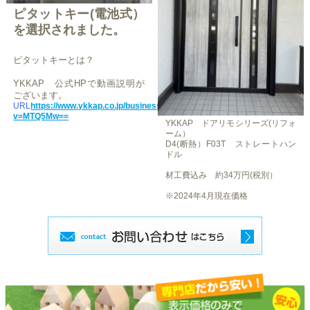
ピタットキー(電池式）
を選択されました。
ピタットキーとは？
YKKAP 公式HPで動画説明が
ございます。
URL
https://www.ykkap.co.jp/business/channel/player/?
v=MTQ5Mw==
YKKAP ドアリモシリーズ(リフォ
ーム）
D4(断熱）F03T ストレートハン
ドル
材工費込み 約34万円(税別）
※2024年4月現在価格