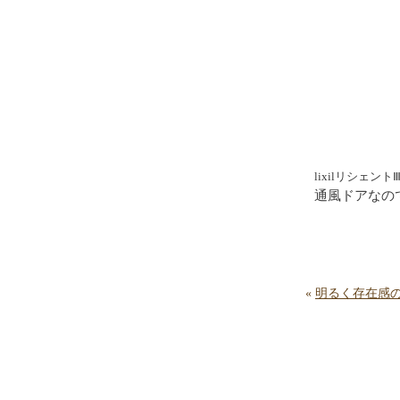
lixilリシェ
通風ドアなの
«
明るく存在感