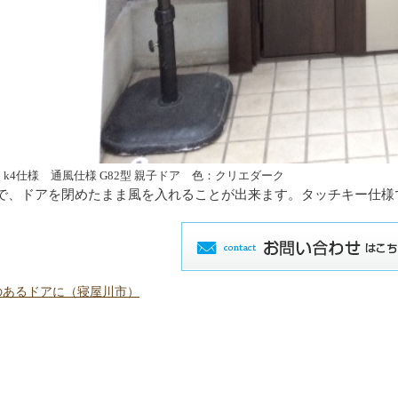
ントⅢ k4仕様 通風仕様 G82型 親子ドア 色：クリエダーク
で、ドアを閉めたまま風を入れることが出来ます。タッチキー仕様
のあるドアに（寝屋川市）