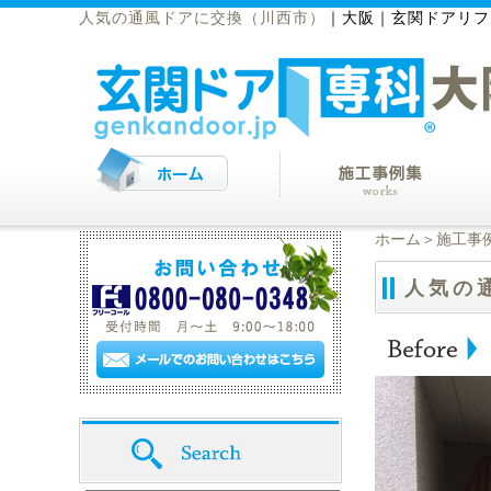
人気の通風ドアに交換（川西市）
｜
大阪｜玄関ドアリフ
ホーム
＞
施工事
人気の