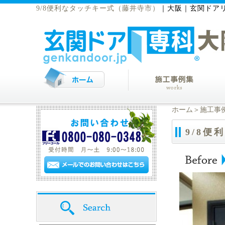
9/8便利なタッチキー式（藤井寺市）
｜
大阪｜玄関ドア
ホーム
＞
施工事
9/8