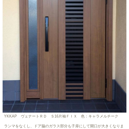
YKKAP ヴェナートＲＤ Ｓ16片袖ＦＩＸ 色：キャラメルチーク
ランマをなくし、ドア脇のガラス部分も子扉にして開口が大きくなりま