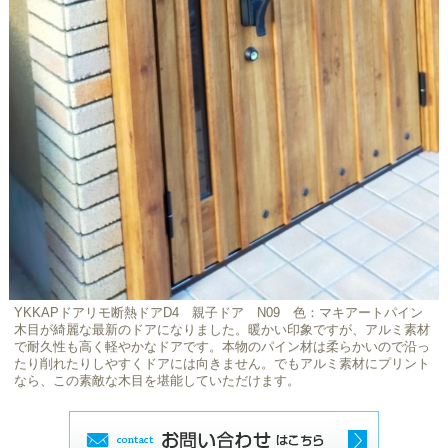
YKKAPドアリモ断熱ドアD4 親子ドア N09 色：マキアートパイン
木目が綺麗な最新のドアになりました。暖かい印象ですが、アルミ素材
で耐久性も高く軽やかなドアです。本物のパイン材は柔らかいので沿っ
たり削れたりしやすくドアには向きません。でもアルミ素材にプリント
なら、この素敵な木目を堪能していただけます。