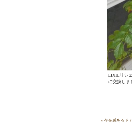
LIXILリ
に交換しま
«
存在感あるド