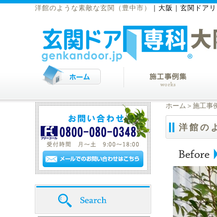
洋館のような素敵な玄関（豊中市）
｜
大阪｜玄関ドアリ
ホーム
＞
施工事
洋館の