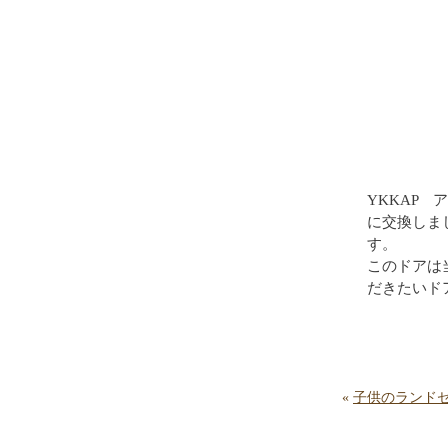
YKKAP 
に交換しま
す。
このドアは
だきたいド
«
子供のランド