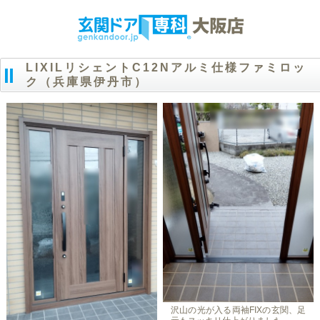
LIXILリシェントC12Nアルミ仕様ファミロッ
ク（兵庫県伊丹市）
沢山の光が入る両袖FIXの玄関、足