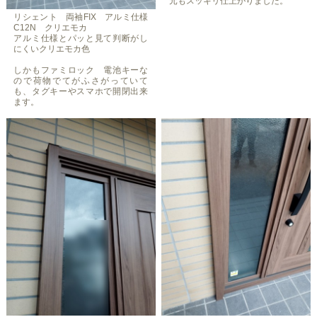
元もスッキリ仕上がりました。
リシェント 両袖FIX アルミ仕様
C12N クリエモカ
アルミ仕様とパッと見て判断がし
にくいクリエモカ色
しかもファミロック 電池キーな
ので荷物でてがふさがっていて
も、タグキーやスマホで開閉出来
ます。